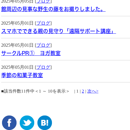
2025年05月05日 [
ブログ
]
館周辺の見事な野生の藤をお撮りしました。
2025年05月01日 [
ブログ
]
スマホでできる親の見守り「遠隔サポート講座」
2025年05月01日 [
ブログ
]
サークルPR① ヨガ教室
2025年05月01日 [
ブログ
]
季節の和菓子教室
■該当件数11件中＜1 ～ 10を表示＞ | 1 |
2
|
次へ>