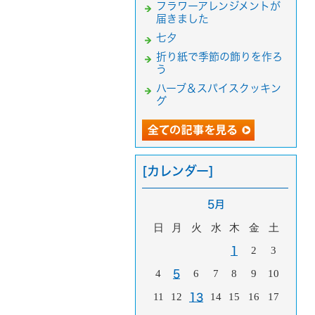
フラワーアレンジメントが
届きました
七夕
折り紙で季節の飾りを作ろ
う
ハーブ＆スパイスクッキン
グ
[カレンダー]
5月
日
月
火
水
木
金
土
2
3
1
4
6
7
8
9
10
5
11
12
14
15
16
17
13