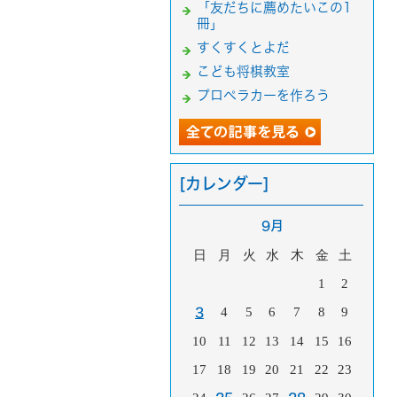
「友だちに薦めたいこの1
冊」
すくすくとよだ
こども将棋教室
プロペラカーを作ろう
[カレンダー]
9月
日
月
火
水
木
金
土
1
2
4
5
6
7
8
9
3
10
11
12
13
14
15
16
17
18
19
20
21
22
23