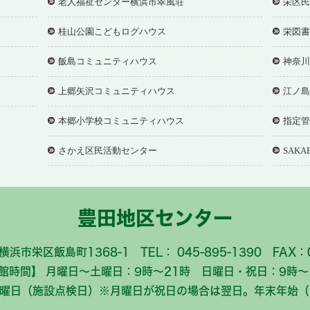
老人福祉センター横浜市翠風荘
栄区民
桂山公園こどもログハウス
栄図書
飯島コミュニティハウス
神奈川
上郷矢沢コミュニティハウス
江ノ島
本郷小学校コミュニティハウス
指定管
さかえ区民活動センター
SAKA
豊田地区センター
横浜市栄区飯島町1368-1 TEL： 045-895-1390 FAX：0
館時間】 月曜日～土曜日：9時～21時 日曜日・祝日：9時～
月曜日（施設点検日）※月曜日が祝日の場合は翌日。年末年始（1