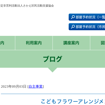
- 特定非営利活動法人さかえ区民活動支援協会
部屋予約状況（一
部屋予約状況（市
案内
利用案内
講座案内
図
ブログ
2023年09月03日 [
自主事業
]
こどもフラワーアレンジメ